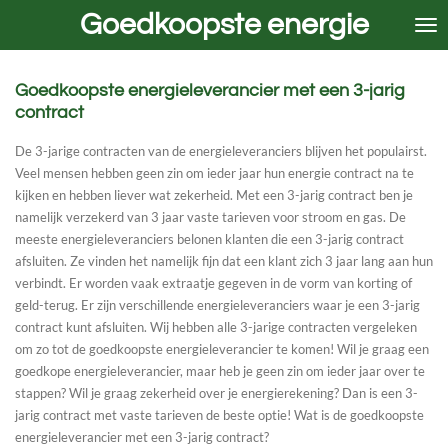
Goedkoopste energie
Ga
direct
naar
de
Goedkoopste energieleverancier met een 3-jarig
hoofdinhoud
contract
De 3-jarige contracten van de energieleveranciers blijven het populairst.
Veel mensen hebben geen zin om ieder jaar hun energie contract na te
kijken en hebben liever wat zekerheid. Met een 3-jarig contract ben je
namelijk verzekerd van 3 jaar vaste tarieven voor stroom en gas. De
meeste energieleveranciers belonen klanten die een 3-jarig contract
afsluiten. Ze vinden het namelijk fijn dat een klant zich 3 jaar lang aan hun
verbindt. Er worden vaak extraatje gegeven in de vorm van korting of
geld-terug. Er zijn verschillende energieleveranciers waar je een 3-jarig
contract kunt afsluiten. Wij hebben alle 3-jarige contracten vergeleken
om zo tot de goedkoopste energieleverancier te komen! Wil je graag een
goedkope energieleverancier, maar heb je geen zin om ieder jaar over te
stappen? Wil je graag zekerheid over je energierekening? Dan is een 3-
jarig contract met vaste tarieven de beste optie! Wat is de goedkoopste
energieleverancier met een 3-jarig contract?