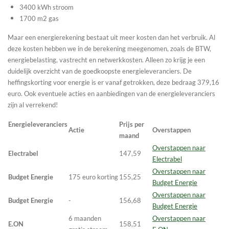
3400 kWh stroom
1700 m2 gas
Maar een energierekening bestaat uit meer kosten dan het verbruik. Al
deze kosten hebben we in de berekening meegenomen, zoals de BTW,
energiebelasting, vastrecht en netwerkkosten. Alleen zo krijg je een
duidelijk overzicht van de goedkoopste energieleveranciers. De
heffingskorting voor energie is er vanaf getrokken, deze bedraag 379,16
euro. Ook eventuele acties en aanbiedingen van de energieleveranciers
zijn al verrekend!
Energieleveranciers
Prijs per
Actie
Overstappen
maand
Overstappen naar
Electrabel
147,59
Electrabel
Overstappen naar
Budget Energie
175 euro korting
155,25
Budget Energie
Overstappen naar
Budget Energie
-
156,68
Budget Energie
6 maanden
Overstappen naar
E.ON
158,51